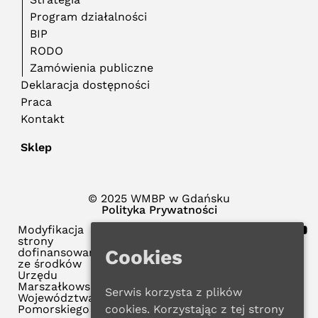
Program działalności
BIP
RODO
Zamówienia publiczne
Deklaracja dostępności
Praca
Kontakt
Sklep
© 2025 WMBP w Gdańsku
Polityka Prywatności
Modyfikacja
strony
Cookies
dofinansowana
ze środków
Urzędu
Marszałkowskiego
Serwis korzysta z plików
Województwa
cookies. Korzystając z tej strony
Pomorskiego