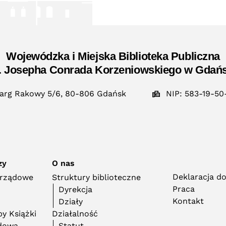
Wojewódzka i Miejska Biblioteka Publiczna
. Josepha Conrada Korzeniowskiego w Gdań
arg Rakowy 5/6, 80-806 Gdańsk
NIP: 583-19-50
zy
O nas
Deklaracja d
orządowe
Struktury biblioteczne
Praca
Dyrekcja
Kontakt
Działy
y Książki
Działalność
adowa
Statut