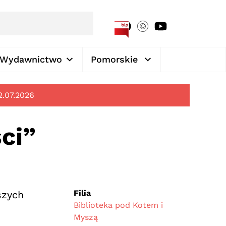
[google-translator]
Wydawnictwo
Pomorskie
2.07.2026
ci”
Filia
szych
Biblioteka pod Kotem i
Myszą