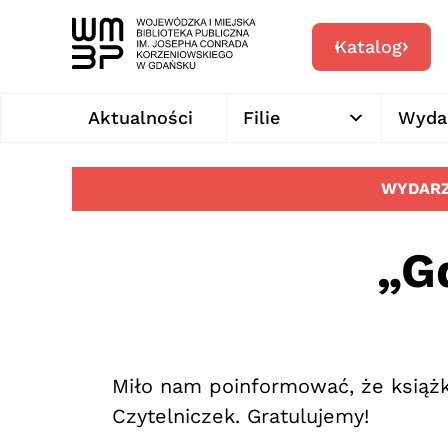
Katalog
Aktualności
Filie
Wyda
WYDARZ
„G
Miło nam poinformować, że książ
Czytelniczek. Gratulujemy!