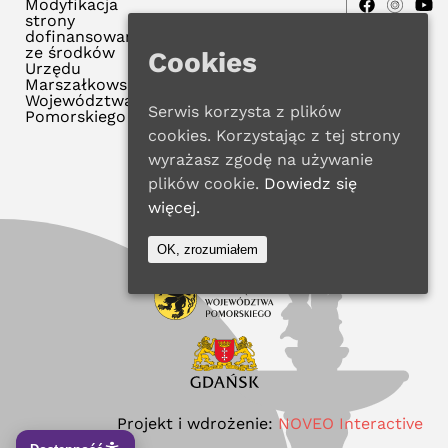
Modyfikacja
strony
dofinansowana
ze środków
Cookies
Urzędu
Marszałkowskiego
Województwa
Serwis korzysta z plików
Pomorskiego
cookies. Korzystając z tej strony
wyrażasz zgodę na używanie
plików cookie.
Dowiedz się
więcej.
OK, zrozumiałem
Projekt i wdrożenie:
NOVEO Interactive