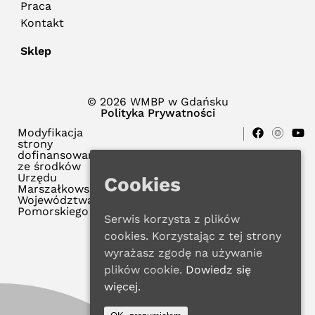
Praca
Kontakt
Sklep
© 2026 WMBP w Gdańsku
Polityka Prywatności
Modyfikacja
strony
dofinansowana
ze środków
Urzędu
Cookies
Marszałkowskiego
Województwa
Pomorskiego
Serwis korzysta z plików
cookies. Korzystając z tej strony
wyrażasz zgodę na używanie
plików cookie.
Dowiedz się
więcej.