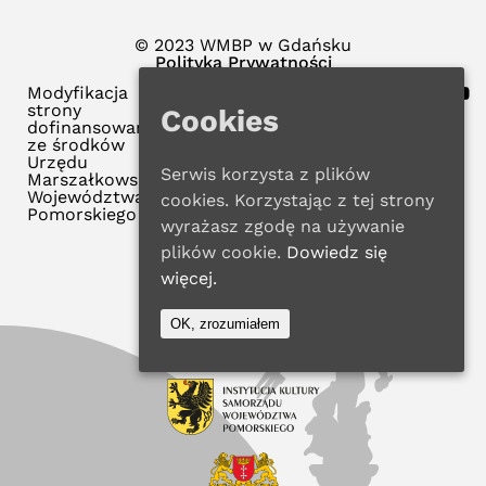
© 2023 WMBP w Gdańsku
Polityka Prywatności
Modyfikacja
strony
Cookies
dofinansowana
ze środków
Urzędu
Serwis korzysta z plików
Marszałkowskiego
Województwa
cookies. Korzystając z tej strony
Pomorskiego
wyrażasz zgodę na używanie
plików cookie.
Dowiedz się
więcej.
OK, zrozumiałem