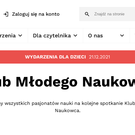
Zaloguj się na konto
rzenia
Dla czytelnika
O nas
WYDARZENIA DLA DZIECI
21.12.2021
ub Młodego Nauko
y wszystkich pasjonatów nauki na kolejne spotkanie Klu
Naukowca.