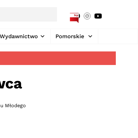
[google-translator]
Wydawnictwo
Pomorskie
wca
bu Młodego