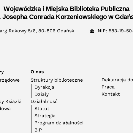
Wojewódzka i Miejska Biblioteka Publiczna
. Josepha Conrada Korzeniowskiego w Gdań
arg Rakowy 5/6, 80-806 Gdańsk
NIP: 583-19-50
zy
O nas
Deklaracja d
orządowe
Struktury biblioteczne
Praca
Dyrekcja
Kontakt
Działy
y Książki
Działalność
adowa
Statut
Strategia
Program działalności
BIP