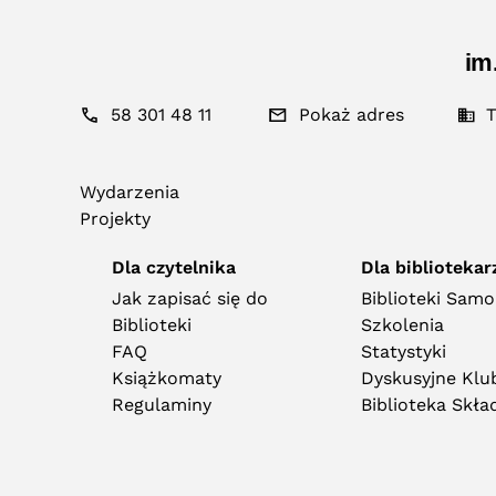
im
58 301 48 11
Pokaż adres
T
Wydarzenia
Projekty
Dla czytelnika
Dla bibliotekar
Jak zapisać się do
Biblioteki Sam
Biblioteki
Szkolenia
FAQ
Statystyki
Książkomaty
Dyskusyjne Klub
Regulaminy
Biblioteka Skł