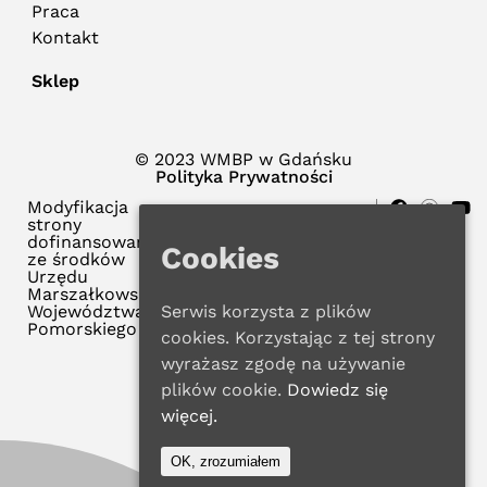
Praca
Kontakt
Sklep
© 2023 WMBP w Gdańsku
Polityka Prywatności
Modyfikacja
strony
dofinansowana
Cookies
ze środków
Urzędu
Marszałkowskiego
Serwis korzysta z plików
Województwa
Pomorskiego
cookies. Korzystając z tej strony
wyrażasz zgodę na używanie
plików cookie.
Dowiedz się
więcej.
OK, zrozumiałem