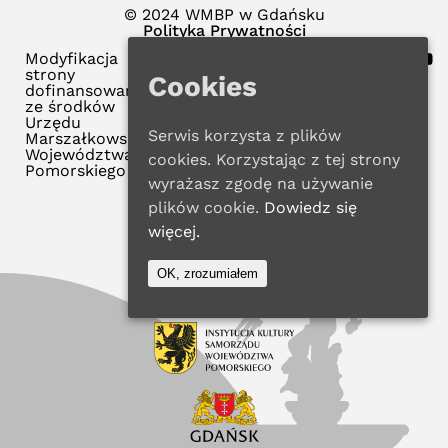
© 2024 WMBP w Gdańsku
Polityka Prywatności
Modyfikacja
strony
Cookies
dofinansowana
ze środków
Urzędu
Serwis korzysta z plików
Marszałkowskiego
Województwa
cookies. Korzystając z tej strony
Pomorskiego
wyrażasz zgodę na używanie
plików cookie.
Dowiedz się
więcej.
OK, zrozumiałem