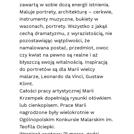
zawartą w sobie dozą energii istnienia.
Maluje portrety, architekturę – cerkwie,
instrumenty muzyczne, bukiety w
wazonach, portrety. Wszystko z jakąś
cechą dramatyzmu, z wyrazistością, nie
pozostawiając wątpliwości, że
namalowana postać, przedmiot, owoc
czy kwiat na pewno są realne i aż
błyszczą swoją witalnością. Inspiracją
do portretów są dla Marii wielcy
malarze, Leonardo da Vinci, Gustaw
Klimt.
Całości pracy artystycznej Marii
Krzempek dopełniają rysunki ołówkiem
lub cienkopisem. Prace Marii
nagrodzone były wielokrotnie w
Ogólnopolskim Konkursie Malarskim im.
Teofila Ociepki.
Wernisaż wystawy 21 marca, godzi.