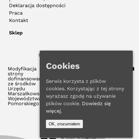
Deklaracja dostępności
Praca
Kontakt
Sklep
© 2025 WMBP w Gdańsku
Polityka Prywatności
Cookies
Modyfikacja
strony
dofinansowana
Serwis korzysta z plików
ze środków
cookies. Korzystając z tej strony
Urzędu
Marszałkowskiego
wyrażasz zgodę na używanie
Województwa
plików cookie.
Dowiedz się
Pomorskiego
więcej.
OK, zrozumiałem