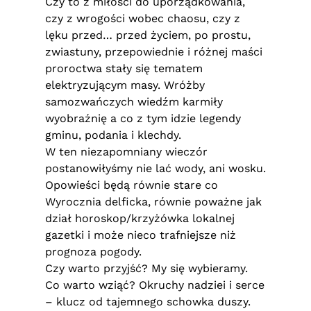
Czy to z miłości do uporządkowania,
czy z wrogości wobec chaosu, czy z
lęku przed… przed życiem, po prostu,
zwiastuny, przepowiednie i różnej maści
proroctwa stały się tematem
elektryzującym masy. Wróżby
samozwańczych wiedźm karmiły
wyobraźnię a co z tym idzie legendy
gminu, podania i klechdy.
W ten niezapomniany wieczór
postanowiłyśmy nie lać wody, ani wosku.
Opowieści będą równie stare co
Wyrocznia delficka, równie poważne jak
dział horoskop/krzyżówka lokalnej
gazetki i może nieco trafniejsze niż
prognoza pogody.
Czy warto przyjść? My się wybieramy.
Co warto wziąć? Okruchy nadziei i serce
– klucz od tajemnego schowka duszy.