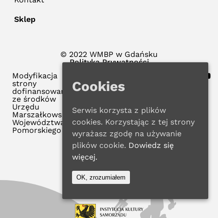
Sklep
© 2022 WMBP w Gdańsku
Polityka Prywatności
Modyfikacja
Cookies
strony
dofinansowana
ze środków
Urzędu
Serwis korzysta z plików
Marszałkowskiego
cookies. Korzystając z tej strony
Województwa
Pomorskiego
wyrażasz zgodę na używanie
plików cookie.
Dowiedz się
więcej.
OK, zrozumiałem