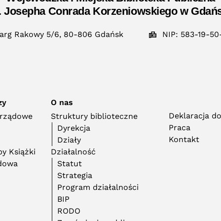
. Josepha Conrada Korzeniowskiego w Gdań
arg Rakowy 5/6, 80-806 Gdańsk
NIP: 583-19-50
zy
O nas
Deklaracja d
orządowe
Struktury biblioteczne
Praca
Dyrekcja
Kontakt
Działy
y Książki
Działalność
adowa
Statut
Strategia
Program działalności
BIP
RODO