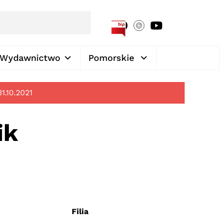
[google-translator]
Wydawnictwo
Pomorskie
31.10.2021
ik
Filia