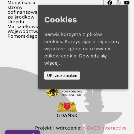
Modyfikacja
strony
dofinansowana
ze środków
Cookies
Urzędu
Marszałkowskiego
Województwa
Serwis korzysta z plików
Pomorskiego
cookies. Korzystając z tej strony
wyrażasz zgodę na używanie
plików cookie.
Dowiedz się
więcej.
OK, zrozumiałem
Projekt i wdrożenie:
NOVEO Interactive