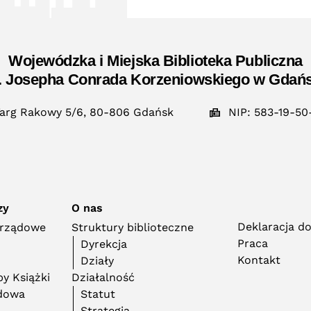
Wojewódzka i Miejska Biblioteka Publiczna
. Josepha Conrada Korzeniowskiego w Gdań
arg Rakowy 5/6, 80-806 Gdańsk
NIP: 583-19-50
zy
O nas
Deklaracja d
orządowe
Struktury biblioteczne
Praca
Dyrekcja
Kontakt
Działy
y Książki
Działalność
adowa
Statut
Strategia