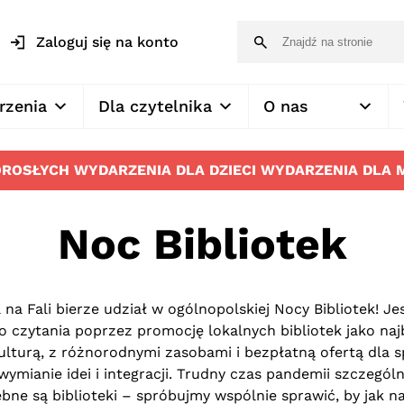
Zaloguj się na konto
rzenia
Dla czytelnika
O nas
OROSŁYCH
WYDARZENIA DLA DZIECI
WYDARZENIA DLA 
Noc Bibliotek
 na Fali bierze udział w ogólnopolskiej Nocy Bibliotek! Je
 czytania poprzez promocję lokalnych bibliotek jako naj
ulturą, z różnorodnymi zasobami i bezpłatną ofertą dla s
wymianie idei i integracji. Trudny czas pandemii szczególn
bne są biblioteki – spróbujmy wspólnie sprawić, by jak naj