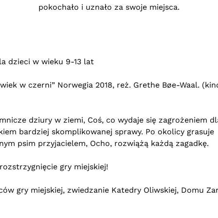
pokochało i uznało za swoje miejsca.
a dzieci w wieku 9-13 lat
owiek w czerni” Norwegia 2018, reż. Grethe Bøe-Waal. (kin
emnicze dziury w ziemi, Coś, co wydaje się zagrożeniem dl
kiem bardziej skomplikowanej sprawy. Po okolicy grasuje
rnym psim przyjacielem, Ocho, rozwiążą każdą zagadkę.
ozstrzygnięcie gry miejskiej!
ów gry miejskiej, zwiedzanie Katedry Oliwskiej, Domu Zar