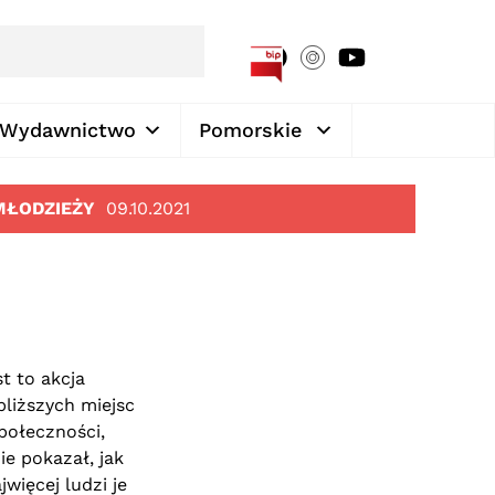
[google-translator]
Wydawnictwo
Pomorskie
MŁODZIEŻY
09.10.2021
st to akcja
bliższych miejsc
połeczności,
ie pokazał, jak
więcej ludzi je