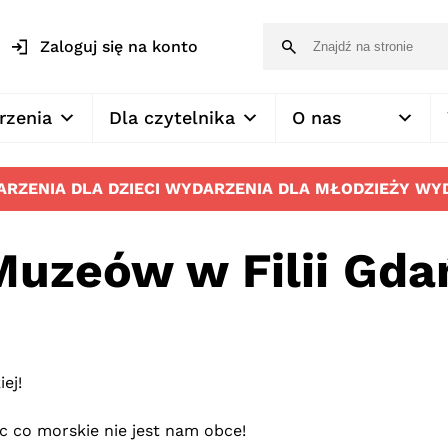
Zaloguj się na konto
rzenia
Dla czytelnika
O nas
RZENIA DLA DZIECI
WYDARZENIA DLA MŁODZIEŻY
WYD
uzeów w Filii Gda
ej!
c co morskie nie jest nam obce!