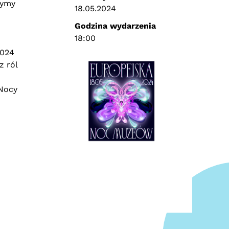
żymy
18.05.2024
Godzina wydarzenia
18:00
2024
z ról
 Nocy