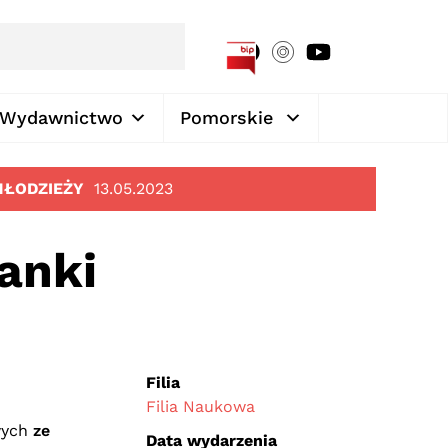
[google-translator]
Wydawnictwo
Pomorskie
MŁODZIEŻY
13.05.2023
anki
Filia
Filia Naukowa
wych
ze
Data wydarzenia