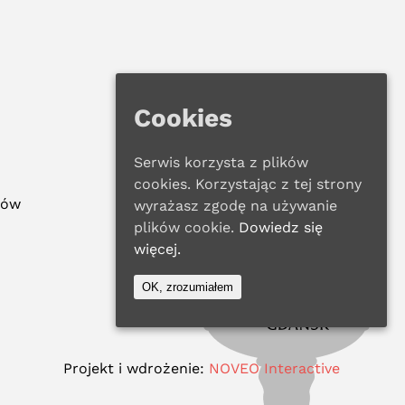
Cookies
Serwis korzysta z plików
cookies. Korzystając z tej strony
ków
wyrażasz zgodę na używanie
plików cookie.
Dowiedz się
więcej.
OK, zrozumiałem
Projekt i wdrożenie:
NOVEO Interactive