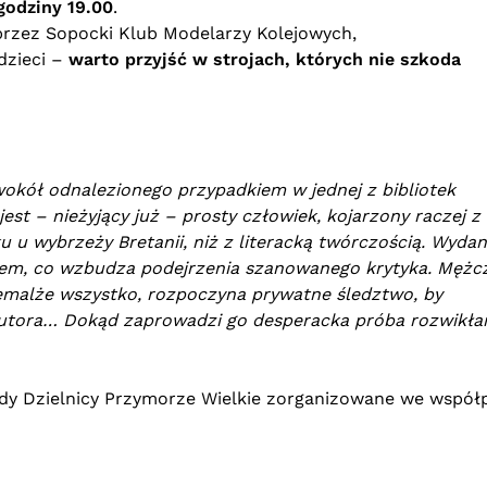
odziny 19.00
.
rzez Sopocki Klub Modelarzy Kolejowych,
dzieci –
warto przyjść w strojach, których nie szkoda
 wokół odnalezionego przypadkiem w jednej z bibliotek
t – nieżyjący już – prosty człowiek, kojarzony raczej z
u wybrzeży Bretanii, niż z literacką twórczością. Wyda
rem, co wzbudza podejrzenia szanowanego krytyka. Mężc
iemalże wszystko, rozpoczyna prywatne śledztwo, by
utora… Dokąd zaprowadzi go desperacka próba rozwikła
y Dzielnicy Przymorze Wielkie zorganizowane we współp