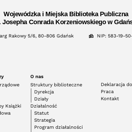
Wojewódzka i Miejska Biblioteka Publiczna
. Josepha Conrada Korzeniowskiego w Gdań
arg Rakowy 5/6, 80-806 Gdańsk
NIP: 583-19-50
zy
O nas
Deklaracja d
orządowe
Struktury biblioteczne
Praca
Dyrekcja
Kontakt
Działy
y Książki
Działalność
adowa
Statut
Strategia
Program działalności