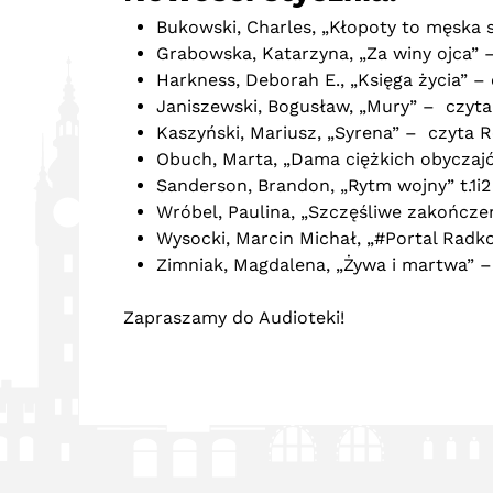
Bukowski, Charles, „Kłopoty to męska 
Grabowska, Katarzyna, „Za winy ojca” 
Harkness, Deborah E., „Księga życia” 
Janiszewski, Bogusław, „Mury” – czyta
Kaszyński, Mariusz, „Syrena” – czyta 
Obuch, Marta, „Dama ciężkich obyczajó
Sanderson, Brandon, „Rytm wojny” t.1i
Wróbel, Paulina, „Szczęśliwe zakończen
Wysocki, Marcin Michał, „#Portal Radk
Zimniak, Magdalena, „Żywa i martwa” –
Zapraszamy do Audioteki!