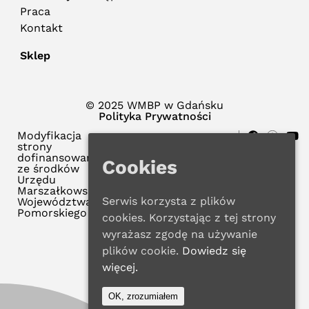
Praca
Kontakt
Sklep
© 2025 WMBP w Gdańsku
Polityka Prywatności
Modyfikacja
strony
dofinansowana
Cookies
ze środków
Urzędu
Marszałkowskiego
Serwis korzysta z plików
Województwa
Pomorskiego
cookies. Korzystając z tej strony
wyrażasz zgodę na używanie
plików cookie.
Dowiedz się
więcej.
OK, zrozumiałem