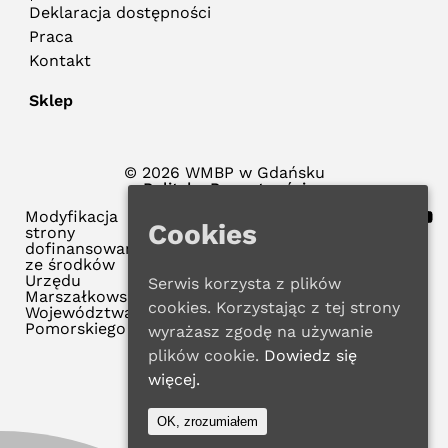
Deklaracja dostępności
Praca
Kontakt
Sklep
© 2026 WMBP w Gdańsku
Polityka Prywatności
Modyfikacja
Cookies
strony
dofinansowana
ze środków
Urzędu
Serwis korzysta z plików
Marszałkowskiego
cookies. Korzystając z tej strony
Województwa
Pomorskiego
wyrażasz zgodę na używanie
plików cookie.
Dowiedz się
więcej.
OK, zrozumiałem