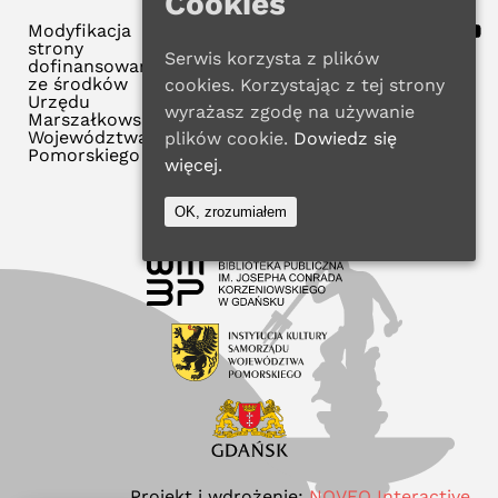
Cookies
Modyfikacja
strony
Serwis korzysta z plików
dofinansowana
ze środków
cookies. Korzystając z tej strony
Urzędu
wyrażasz zgodę na używanie
Marszałkowskiego
Województwa
plików cookie.
Dowiedz się
Pomorskiego
więcej.
OK, zrozumiałem
Projekt i wdrożenie:
NOVEO Interactive