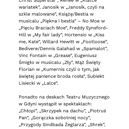
Christ Superstar”, Renee w „Klatce
wariatek”, Janosik w „Janosik, czyli na
szkle malowane”, Książę/Bestia w
musicalu „Piękna i bestia” – No Moe w
„Pięciu Braciach Moe”, Freddy Eynsford-
Hill w „My fair lady”, Hortensio w „Kiss
me, Kate”, Willard Hewitt w „Footloose”,
Bedivere/Dennis Galahad w „Spamalot”,
Vinc Fontain w „Grease”, Eugeniusz
Śmigło w musicalu „Zły”, Mąż Święty
Florian w „Kumernis czyli o tym, jak
świętej panience broda rosła”, Subiekt
Lisiecki w „Lalce”.
Ponadto na deskach Teatru Muzycznego
w Gdyni wystąpił w spektaklach:
„Chłopi”, „Skrzypek na dachu”, „Piotruś
Pan”, „Gorączka sobotniej nocy”,
„Przygody Sindbada Żeglarza”, „Shrek”,