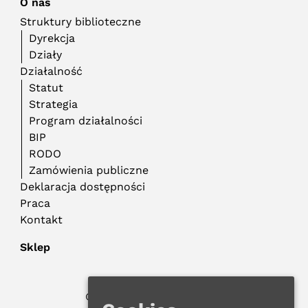
O nas
Struktury biblioteczne
Dyrekcja
Działy
Działalność
Statut
Strategia
Program działalności
BIP
RODO
Zamówienia publiczne
Deklaracja dostępności
Praca
Kontakt
Sklep
© 2022 WMBP w Gdańsku
Polityka Prywatności