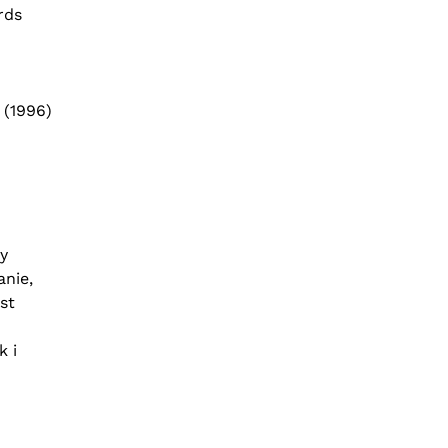
rds
(1996)
y
anie,
st
k i