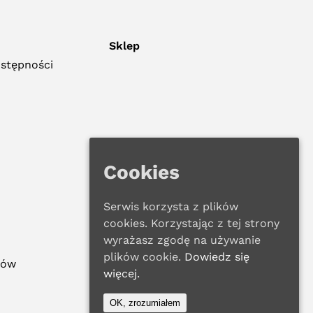
Sklep
ostępności
Cookies
Serwis korzysta z plików
cookies. Korzystając z tej strony
wyrażasz zgodę na używanie
plików cookie.
Dowiedz się
ków
więcej.
OK, zrozumiałem