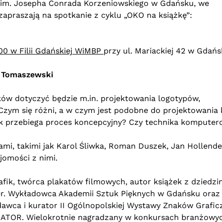
a im. Josepha Conrada Korzeniowskiego w Gdańsku, we
zapraszają na spotkanie z cyklu „OKO na książkę”:
.00 w Filii Gdańskiej WiMBP
przy ul. Mariackiej 42 w Gdań
 Tomaszewski
ków dotyczyć będzie m.in. projektowania logotypów,
j. Czym się różni, a w czym jest podobne do projektowania 
ak przebiega proces koncepcyjny? Czy technika kompute
mi, takimi jak Karol Śliwka, Roman Duszek, Jan Hollende
jomości z nimi.
afik, twórca plakatów filmowych, autor książek z dziedzi
her. Wykładowca Akademii Sztuk Pięknych w Gdańsku oraz
odawca i kurator II Ogólnopolskiej Wystawy Znaków Grafic
TRATOR. Wielokrotnie nagradzany w konkursach branżowy