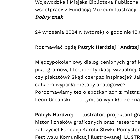
Wojewódzka i Miejska Biblioteka Publiczn
współpracy z Fundacją Muzeum Ilustracji, 
Dobry znak
24 września 2024 r. (wtorek) o godzinie 18
Rozmawiać będą
Patryk Hardziej
i
Andrzej
Międzypokoleniowy dialog cenionych grafi
piktogramów, liter, identyfikacji wizualne
czy plakatów? Skąd czerpać inspiracje? J
całkiem wyparła metody analogowe?
Porozmawiamy też o spotkaniach z mistrza
Leon Urbański – i o tym, co wynikło ze zna
Patryk Hardziej
— ilustrator, projektant gr
historii znaków graficznych oraz researc
założyciel Fundacji Karola Śliwki. Pomysł
Festiwalu Komunikacji Ilustrowanej ILUS