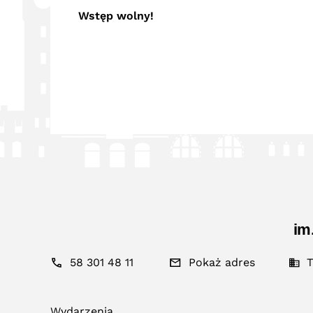
Wstęp wolny!
im
58 301 48 11
Pokaż adres
T
Wydarzenia