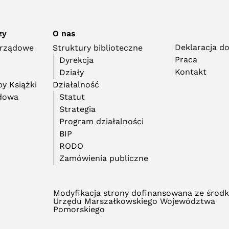
zy
O nas
Deklaracja d
orządowe
Struktury biblioteczne
Praca
Dyrekcja
Kontakt
Działy
y Książki
Działalność
adowa
Statut
Strategia
Program działalności
BIP
RODO
Zamówienia publiczne
Modyfikacja strony dofinansowana ze środ
Urzędu Marszałkowskiego Województwa
Pomorskiego