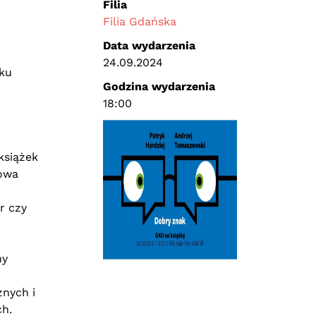
Filia
Filia Gdańska
Data wydarzenia
24.09.2024
sku
Godzina wydarzenia
18:00
książek
rowa
r czy
ny
znych i
ch.