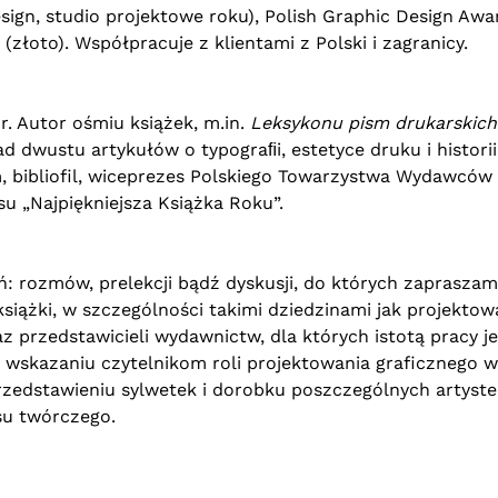
sign, studio projektowe roku), Polish Graphic Design Awa
złoto). Współpracuje z klientami z Polski i zagranicy.
r. Autor ośmiu książek, m.in.
Leksykonu pism drukarskich
ad dwustu artykułów o typograﬁi, estetyce druku i historii
m, bibliofil, wiceprezes Polskiego Towarzystwa Wydawców
su „Najpiękniejsza Książka Roku”.
: rozmów, prelekcji bądź dyskusji, do których zapraszam
książki, w szczególności takimi dziedzinami jak projektow
raz przedstawicieli wydawnictw, dla których istotą pracy je
 wskazaniu czytelnikom roli projektowania graficznego w
przedstawieniu sylwetek i dorobku poszczególnych artyste
su twórczego.