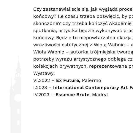
Czy zastanawialiście się, jak wygląda pro
końcowy? Ile czasu trzeba poświęcić, by po
skończone? Czy trzeba kończyć Akademię 
spotkania, artystka będzie wykonywać prac
końcowy. Będzie to niepowtarzalna okazja, 
wrażliwości estetycznej z Wiolą Wabnic – 
Wiola Wabnic – autorka trójmiejska tworz
potrzeby wyrazu artystycznego odbiega cz
kolekcjach prywatnych, reprezentowana p
Wystawy:
VI.2022 –
Ex Future,
Palermo
I.2023 –
International Contemporary Art F
IV.2023 –
Essence Brute
, Madryt