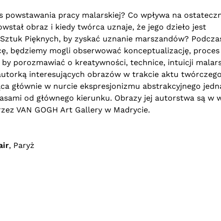
ces powstawania pracy malarskiej? Co wpływa na ostateczn
wstał obraz i kiedy twórca uznaje, że jego dzieło jest
Sztuk Pięknych, by zyskać uznanie marszandów? Podcza
ę, będziemy mogli obserwować konceptualizację, proces 
by porozmawiać o kreatywności, technice, intuicji malarsk
autorką interesujących obrazów w trakcie aktu twórczego
ąca głównie w nurcie ekspresjonizmu abstrakcyjnego jedn
asami od głównego kierunku. Obrazy jej autorstwa są w w
rzez VAN GOGH Art Gallery w Madrycie.
air
, Paryż