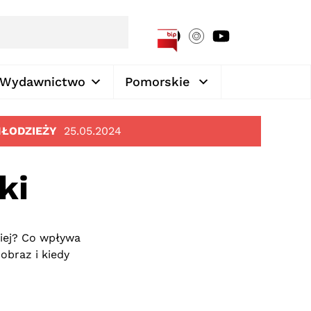
[google-translator]
Wydawnictwo
Pomorskie
MŁODZIEŻY
25.05.2024
ki
kiej? Co wpływa
obraz i kiedy