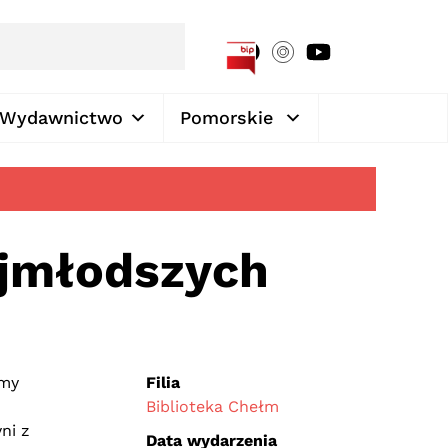
[google-translator]
Wydawnictwo
Pomorskie
ajmłodszych
amy
Filia
Biblioteka Chełm
ni z
Data wydarzenia