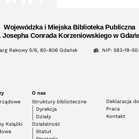
Wojewódzka i Miejska Biblioteka Publiczna
. Josepha Conrada Korzeniowskiego w Gdań
arg Rakowy 5/6, 80-806 Gdańsk
NIP: 583-19-50
zy
O nas
Deklaracja d
orządowe
Struktury biblioteczne
Praca
Dyrekcja
Kontakt
Działy
y Książki
Działalność
adowa
Statut
Strategia