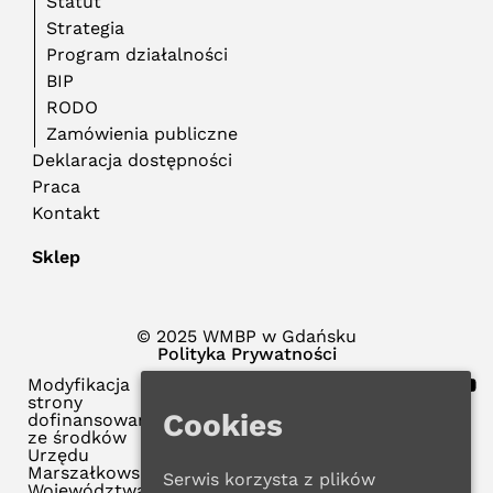
Statut
Strategia
Program działalności
BIP
RODO
Zamówienia publiczne
Deklaracja dostępności
Praca
Kontakt
Sklep
© 2025 WMBP w Gdańsku
Polityka Prywatności
Modyfikacja
strony
Cookies
dofinansowana
ze środków
Urzędu
Marszałkowskiego
Serwis korzysta z plików
Województwa