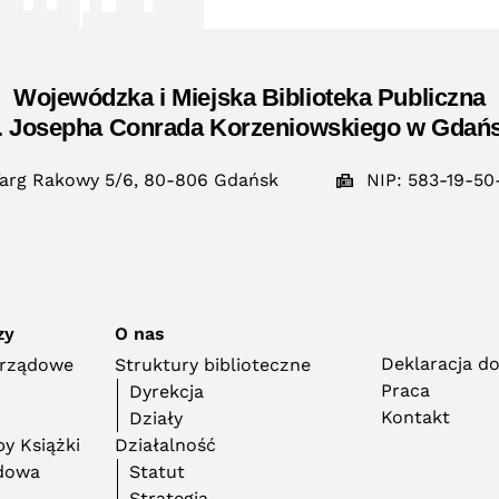
Wojewódzka i Miejska Biblioteka Publiczna
. Josepha Conrada Korzeniowskiego w Gdań
arg Rakowy 5/6, 80-806 Gdańsk
NIP: 583-19-50
zy
O nas
Deklaracja d
orządowe
Struktury biblioteczne
Praca
Dyrekcja
Kontakt
Działy
y Książki
Działalność
adowa
Statut
Strategia