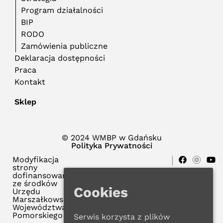
Program działalności
BIP
RODO
Zamówienia publiczne
Deklaracja dostępności
Praca
Kontakt
Sklep
© 2024 WMBP w Gdańsku
Polityka Prywatności
Modyfikacja
strony
dofinansowana
ze środków
Cookies
Urzędu
Marszałkowskiego
Województwa
Pomorskiego
Serwis korzysta z plików