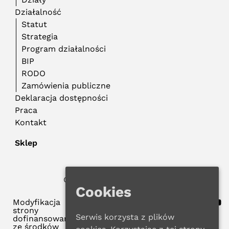
Działalność
Statut
Strategia
Program działalności
BIP
RODO
Zamówienia publiczne
Deklaracja dostępności
Praca
Kontakt
Sklep
© 2022 WMBP w Gdańsku
Polityka Prywatności
Cookies
Modyfikacja
strony
Serwis korzysta z plików
dofinansowana
ze środków