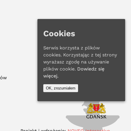
Cookies
Serwis korzysta z plików
cookies. Korzystając z tej strony
wyrażasz zgodę na używanie
plików cookie.
Dowiedz się
więcej.
ków
OK, zrozumiałem
Projekt i wdrożenie:
NOVEO Interactive