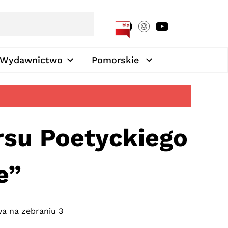
[google-translator]
Wydawnictwo
Pomorskie
rsu Poetyckiego
e”
a na zebraniu 3