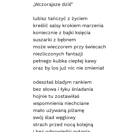
„Wczorajsze dziś”
lubisz tańczyć z życiem
kreślić salsy krokiem marzenia
koniecznie z bajki księcia
suszarki z bębnem
może wieczorem przy świecach
niezliczonych fantazji
pełnego kubka ciepłej kawy
oraz by los już nic nie zmieniał
odeszłaś bladym rankiem
bez słowa i łyku śniadania
hojnie tu zostawiłaś
wspomnienia niechciane
mało używaną piżamę
swój ślad węglowy
strach przed nocą kolejną
i bez odpowiedzi pytania