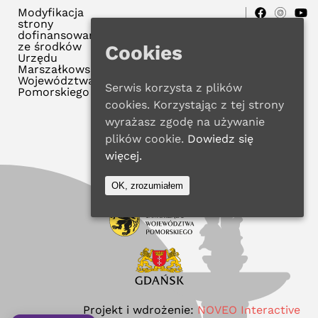
Modyfikacja
strony
dofinansowana
ze środków
Cookies
Urzędu
Marszałkowskiego
Województwa
Serwis korzysta z plików
Pomorskiego
cookies. Korzystając z tej strony
wyrażasz zgodę na używanie
plików cookie.
Dowiedz się
więcej.
OK, zrozumiałem
Projekt i wdrożenie:
NOVEO Interactive