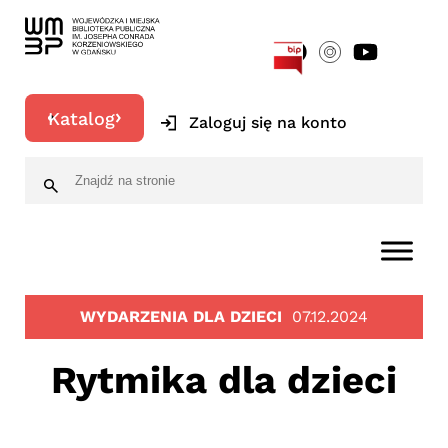
[google-translator]
Katalog
Zaloguj się na konto
WYDARZENIA DLA DZIECI
07.12.2024
Rytmika dla dzieci