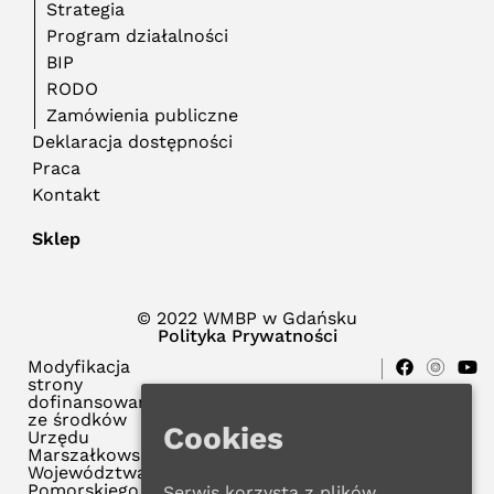
Strategia
Program działalności
BIP
RODO
Zamówienia publiczne
Deklaracja dostępności
Praca
Kontakt
Sklep
© 2022 WMBP w Gdańsku
Polityka Prywatności
Modyfikacja
strony
dofinansowana
ze środków
Cookies
Urzędu
Marszałkowskiego
Województwa
Pomorskiego
Serwis korzysta z plików