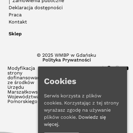
Zamówienia publiczne
Deklaracja dostępności
Praca
Kontakt
Sklep
© 2025 WMBP w Gdańsku
Polityka Prywatności
Modyfikacja
strony
dofinansowana
Cookies
ze środków
Urzędu
Marszałkowskiego
Serwis korzysta z plików
Województwa
Pomorskiego
cookies. Korzystając z tej strony
wyrażasz zgodę na używanie
plików cookie.
Dowiedz się
więcej.