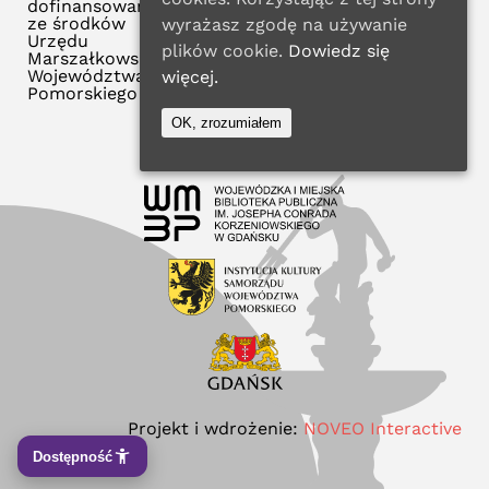
dofinansowana
ze środków
wyrażasz zgodę na używanie
Urzędu
plików cookie.
Dowiedz się
Marszałkowskiego
Województwa
więcej.
Pomorskiego
OK, zrozumiałem
Projekt i wdrożenie:
NOVEO Interactive
Dostępność