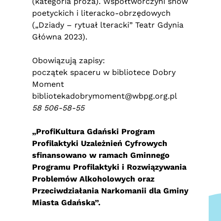
(kategoria proza). Współtwórczyni show
poetyckich i literacko-obrzędowych
(„Dziady – rytuał lteracki” Teatr Gdynia
Główna 2023).
Obowiązują zapisy:
początek spaceru w bibliotece Dobry
Moment
bibliotekadobrymoment@wbpg.org.pl
58 506-58-55
„ProfiKultura Gdański Program
Profilaktyki Uzależnień Cyfrowych
sfinansowano w ramach Gminnego
Programu Profilaktyki i Rozwiązywania
Problemów Alkoholowych oraz
Przeciwdziałania Narkomanii dla Gminy
Miasta Gdańska”.