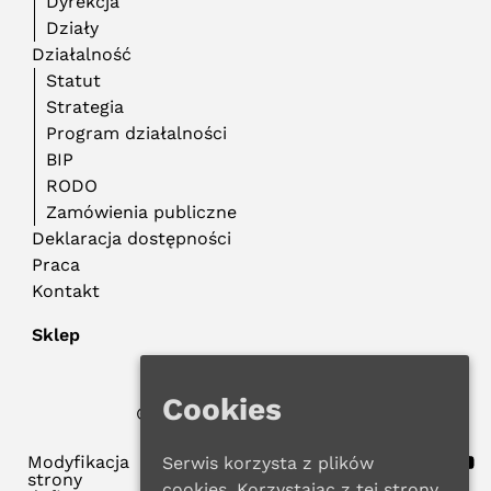
Dyrekcja
Działy
Działalność
Statut
Strategia
Program działalności
BIP
RODO
Zamówienia publiczne
Deklaracja dostępności
Praca
Kontakt
Sklep
Cookies
© 2026 WMBP w Gdańsku
Polityka Prywatności
Modyfikacja
Serwis korzysta z plików
strony
cookies. Korzystając z tej strony