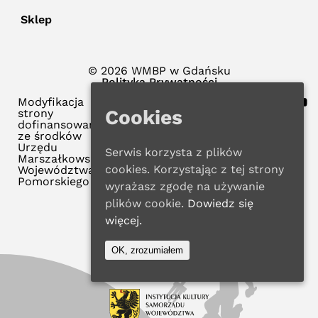
Sklep
© 2026 WMBP w Gdańsku
Polityka Prywatności
Modyfikacja
Cookies
strony
dofinansowana
ze środków
Urzędu
Serwis korzysta z plików
Marszałkowskiego
cookies. Korzystając z tej strony
Województwa
Pomorskiego
wyrażasz zgodę na używanie
plików cookie.
Dowiedz się
więcej.
OK, zrozumiałem