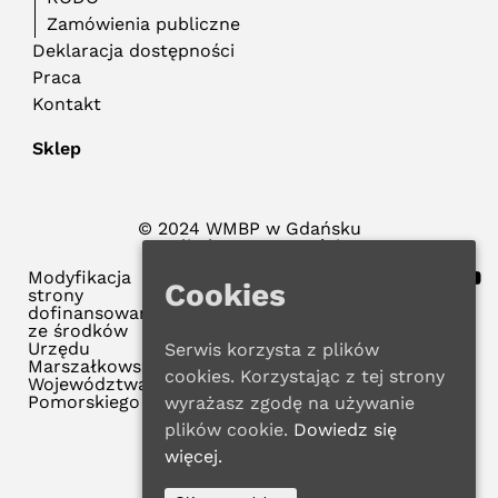
Zamówienia publiczne
Deklaracja dostępności
Praca
Kontakt
Sklep
© 2024 WMBP w Gdańsku
Polityka Prywatności
Modyfikacja
Cookies
strony
dofinansowana
ze środków
Urzędu
Serwis korzysta z plików
Marszałkowskiego
cookies. Korzystając z tej strony
Województwa
Pomorskiego
wyrażasz zgodę na używanie
plików cookie.
Dowiedz się
więcej.