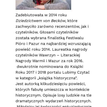
Zadebiutowała w 2014 roku
Dziedzictwem von Becków
, które
zachwyciło zarówno recenzentów, jak i
czytelników. Głosami czytelników
została wybrana finalistką Festiwalu
Pióro i Pazur na najbardziej wzruszającą
powieść roku 2014. Laureatka nagrody
czytelników Wawrzyn – Literackiej
Nagrody Warmii i Mazur za rok 2016.
dwukrotnie nominowana do Książki
Roku 2017 i 2018 portalu Lubimy Czytać
w kategorii „książka historyczna”.
Jest autorką kilkudziesięciu powieści,
których fabułę umieszcza w kontekście
historycznym. Opisuje losy ludzkie na tle
dramatycznych wydarzeń historycznych.
Miłośnicy jej twórczości entuzjastycznie