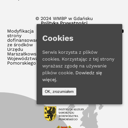
© 2024 WMBP w Gdańsku
Polityka Prywatności
Modyfikacja
strony
Cookies
dofinansowana
ze środków
Urzędu
Serwis korzysta z plików
Marszałkowskiego
Województwa
cookies. Korzystając z tej strony
Pomorskiego
wyrażasz zgodę na używanie
plików cookie.
Dowiedz się
więcej.
OK, zrozumiałem