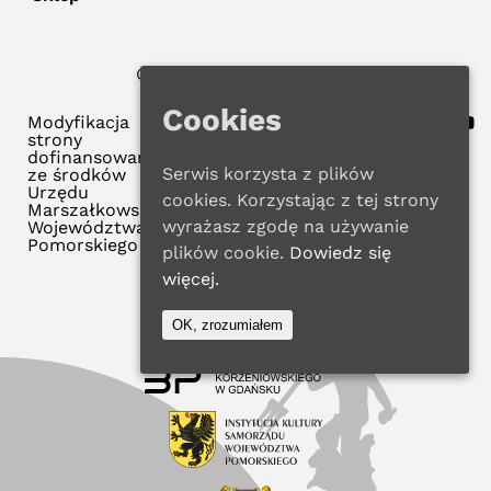
© 2025 WMBP w Gdańsku
Polityka Prywatności
Cookies
Modyfikacja
strony
dofinansowana
Serwis korzysta z plików
ze środków
Urzędu
cookies. Korzystając z tej strony
Marszałkowskiego
wyrażasz zgodę na używanie
Województwa
Pomorskiego
plików cookie.
Dowiedz się
więcej.
OK, zrozumiałem