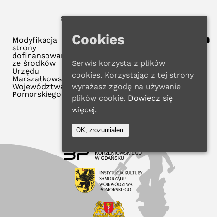
© 2023 WMBP w Gdańsku
Polityka Prywatności
Cookies
Modyfikacja
strony
dofinansowana
ze środków
Serwis korzysta z plików
Urzędu
cookies. Korzystając z tej strony
Marszałkowskiego
Województwa
wyrażasz zgodę na używanie
Pomorskiego
plików cookie.
Dowiedz się
więcej.
OK, zrozumiałem