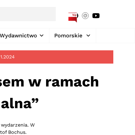
[google-translator]
Wydawnictwo
Pomorskie
11.2024
usem w ramach
nalna”
 wydarzenia. W
ztof Bochus.