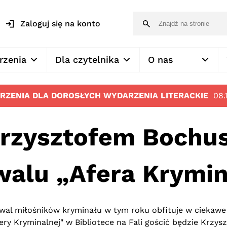
Zaloguj się na konto
rzenia
Dla czytelnika
O nas
RZENIA DLA DOROSŁYCH
WYDARZENIA LITERACKIE
08.
Krzysztofem Boch
walu „Afera Krymi
iwal miłośników kryminału w tym roku obfituje w ciekawe
ry Kryminalnej" w Bibliotece na Fali gościć będzie Krzys