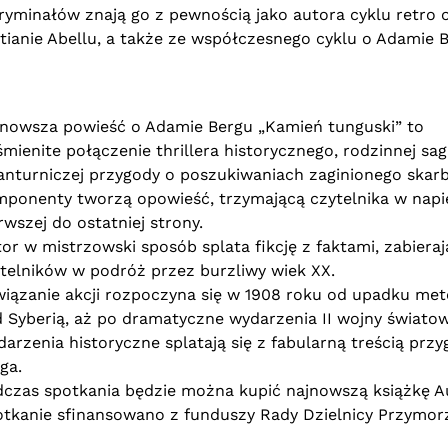
kryminałów znają go z pewnością jako autora cyklu retro 
tianie Abellu, a także ze współczesnego cyklu o Adamie B
nowsza powieść o Adamie Bergu „Kamień tunguski” to
mienite połączenie thrillera historycznego, rodzinnej sagi
nturniczej przygody o poszukiwaniach zaginionego skarb
ponenty tworzą opowieść, trzymającą czytelnika w napi
rwszej do ostatniej strony.
or w mistrzowski sposób splata fikcję z faktami, zabieraj
telników w podróż przez burzliwy wiek XX.
iązanie akcji rozpoczyna się w 1908 roku od upadku met
 Syberią, aż po dramatyczne wydarzenia II wojny światow
arzenia historyczne splatają się z fabularną treścią prz
ga.
czas spotkania będzie można kupić najnowszą książkę A
tkanie sfinansowano z funduszy Rady Dzielnicy Przymor