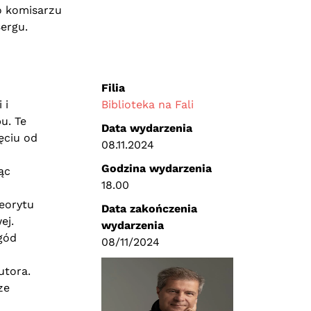
o komisarzu
ergu.
Filia
 i
Biblioteka na Fali
u. Te
Data wydarzenia
ęciu od
08.11.2024
Godzina wydarzenia
ąc
18.00
eorytu
Data zakończenia
ej.
wydarzenia
ygód
08/11/2024
utora.
ze