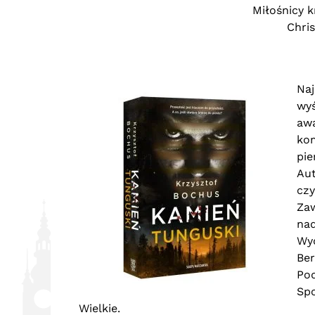
Miłośnicy 
Chris
Naj
wyś
awa
kom
pie
Aut
czy
Zaw
nad
Wyd
Ber
Pod
Spo
Wielkie.