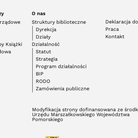
zy
O nas
Deklaracja d
orządowe
Struktury biblioteczne
Praca
Dyrekcja
Kontakt
Działy
y Książki
Działalność
adowa
Statut
Strategia
Program działalności
BIP
RODO
Zamówienia publiczne
Modyfikacja strony dofinansowana ze środ
Urzędu Marszałkowskiego Województwa
Pomorskiego