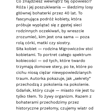
Co znajdziesz wewnątrz tej opowieści?
Róża i jej poszukiwania — śledzimy losy
głównej bohaterki przez 40 lat. To
fascynująca podróż kobiety, która
próbuje wyplątać się z gęstej sieci
rodzinnych oczekiwań, by wreszcie
zrozumieć, kim jest ona sama — poza
rolą córki, matki czy siostry.
Siła kobiet — rodzina Migrowiczów stoi
kobietami. To portret całego spektrum
kobiecości — od tych, które twardo
trzymają domowe stery, po te, które po
cichu niosą ciężar niewypowiedzianych
traum. Autorka pokazuje, jak „sekrety”
przechodzą z pokolenia na pokolenie.
Gdańsk, który czuje — miasto nie jest tu
tylko tłem. To żywy organizm. Razem z
bohaterami przechodzimy przez
historyczne przełomy, czujemy wiatr od