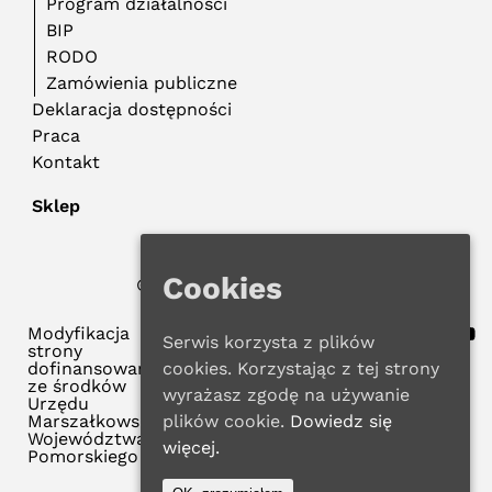
Program działalności
BIP
RODO
Zamówienia publiczne
Deklaracja dostępności
Praca
Kontakt
Sklep
Cookies
© 2026 WMBP w Gdańsku
Polityka Prywatności
Modyfikacja
Serwis korzysta z plików
strony
dofinansowana
cookies. Korzystając z tej strony
ze środków
wyrażasz zgodę na używanie
Urzędu
Marszałkowskiego
plików cookie.
Dowiedz się
Województwa
więcej.
Pomorskiego