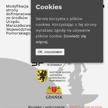
Cookies
Modyfikacja
strony
dofinansowana
ze środków
Serwis korzysta z plików
Urzędu
cookies. Korzystając z tej strony
Marszałkowskiego
Województwa
wyrażasz zgodę na używanie
Pomorskiego
plików cookie.
Dowiedz się
więcej.
OK, zrozumiałem
Projekt i wdrożenie:
NOVEO Interactive