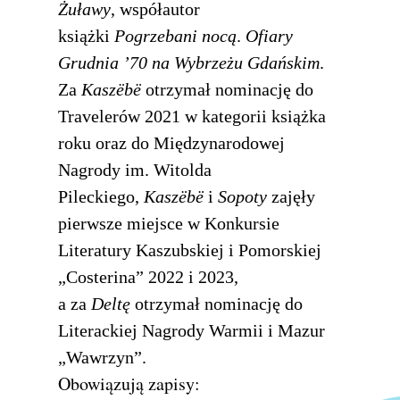
Żuławy
, współautor
książki
Pogrzebani nocą
.
Ofiary
Grudnia ’70 na Wybrzeżu Gdańskim
.
Za
Kaszëbë
otrzymał nominację do
Travelerów 2021 w kategorii książka
roku oraz do Międzynarodowej
Nagrody im. Witolda
Pileckiego,
Kaszëbë
i
Sopoty
zajęły
pierwsze miejsce w Konkursie
Literatury Kaszubskiej i Pomorskiej
„Costerina” 2022 i 2023,
a za
Deltę
otrzymał nominację do
Literackiej Nagrody Warmii i Mazur
„Wawrzyn”.
Obowiązują zapisy: