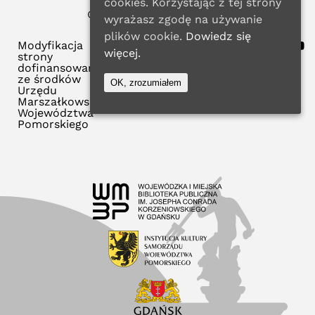
cookies. Korzystając z tej strony
© 2024 WMBP w Gdańsku
wyrażasz zgodę na używanie
Polityka Prywatności
plików cookie.
Dowiedz się
Modyfikacja
więcej.
strony
dofinansowana
ze środków
OK, zrozumiałem
Urzędu
Marszałkowskiego
Województwa
Pomorskiego