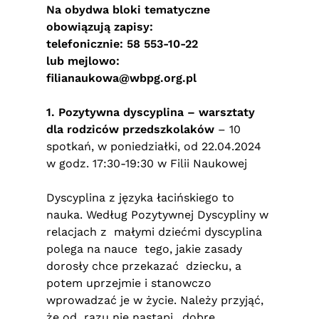
Na obydwa bloki tematyczne
obowiązują zapisy:
telefonicznie: 58 553-10-22
lub mejlowo:
filianaukowa@wbpg.org.pl
1. Pozytywna dyscyplina – warsztaty
dla rodziców przedszkolaków
– 10
spotkań, w poniedziałki, od 22.04.2024
w godz. 17:30-19:30 w Filii Naukowej
Dyscyplina z języka łacińskiego to
nauka. Według Pozytywnej Dyscypliny w
relacjach z małymi dziećmi dyscyplina
polega na nauce tego, jakie zasady
dorosły chce przekazać dziecku, a
potem uprzejmie i stanowczo
wprowadzać je w życie. Należy przyjąć,
że od razu nie nastąpi ,,dobre