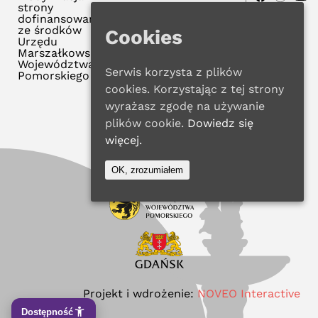
strony
dofinansowana
ze środków
Cookies
Urzędu
Marszałkowskiego
Województwa
Serwis korzysta z plików
Pomorskiego
cookies. Korzystając z tej strony
wyrażasz zgodę na używanie
plików cookie.
Dowiedz się
więcej.
OK, zrozumiałem
Projekt i wdrożenie:
NOVEO Interactive
Dostępność