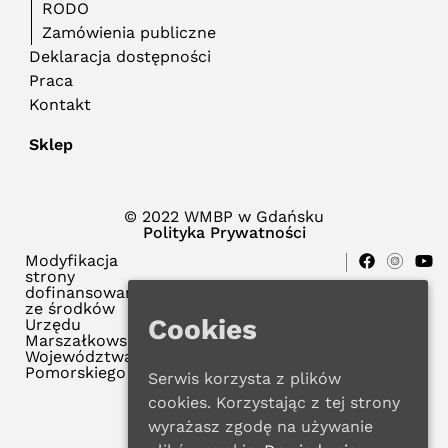
RODO
Zamówienia publiczne
Deklaracja dostępności
Praca
Kontakt
Sklep
© 2022 WMBP w Gdańsku
Polityka Prywatności
Modyfikacja
strony
dofinansowana
ze środków
Cookies
Urzędu
Marszałkowskiego
Województwa
Pomorskiego
Serwis korzysta z plików
cookies. Korzystając z tej strony
wyrażasz zgodę na używanie