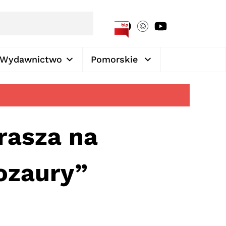
[google-translator]
Wydawnictwo
Pomorskie
rasza na
nozaury”