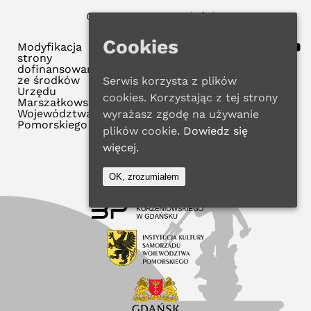
© 2025 WMBP w Gdańsku
Polityka Prywatności
Cookies
Modyfikacja
strony
dofinansowana
ze środków
Serwis korzysta z plików
Urzędu
cookies. Korzystając z tej strony
Marszałkowskiego
Województwa
wyrażasz zgodę na używanie
Pomorskiego
plików cookie.
Dowiedz się
więcej.
OK, zrozumiałem