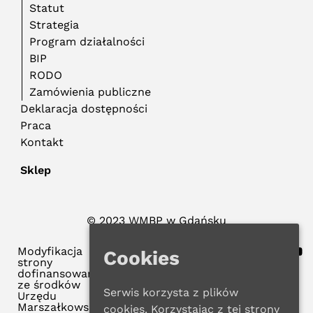
Statut
Strategia
Program działalności
BIP
RODO
Zamówienia publiczne
Deklaracja dostępności
Praca
Kontakt
Sklep
© 2023 WMBP w Gdańsku
Polityka Prywatności
Modyfikacja
Cookies
strony
dofinansowana
ze środków
Serwis korzysta z plików
Urzędu
Marszałkowskiego
cookies. Korzystając z tej strony