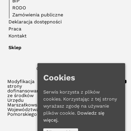
BIP
RODO
Zamówienia publiczne
Deklaracja dostępności
Praca
Kontakt
Sklep
© 2026 WMBP w Gdańsku
Polityka Prywatności
Cookies
Modyfikacja
strony
dofinansowana
Serwis korzysta z plików
ze środków
cookies. Korzystając z tej strony
Urzędu
Marszałkowskiego
wyrażasz zgodę na używanie
Województwa
plików cookie.
Dowiedz się
Pomorskiego
więcej.