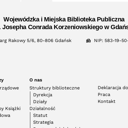
Wojewódzka i Miejska Biblioteka Publiczna
. Josepha Conrada Korzeniowskiego w Gdań
arg Rakowy 5/6, 80-806 Gdańsk
NIP: 583-19-50
zy
O nas
Deklaracja d
orządowe
Struktury biblioteczne
Praca
Dyrekcja
Kontakt
Działy
y Książki
Działalność
adowa
Statut
Strategia