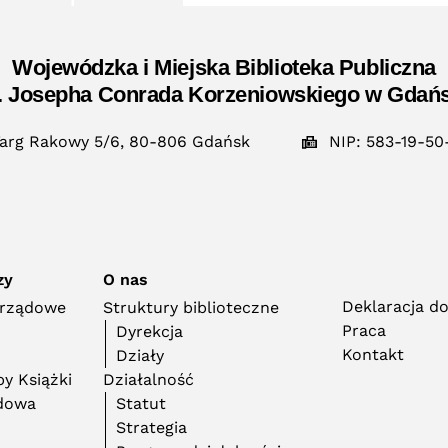
Wojewódzka i Miejska Biblioteka Publiczna
. Josepha Conrada Korzeniowskiego w Gdań
arg Rakowy 5/6, 80-806 Gdańsk
NIP: 583-19-50
zy
O nas
Deklaracja d
orządowe
Struktury biblioteczne
Praca
Dyrekcja
Kontakt
Działy
y Książki
Działalność
adowa
Statut
Strategia